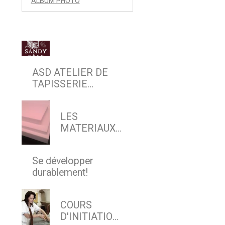
ALBUM PHOTO
ASD ATELIER DE
TAPISSERIE
D'AMEUBLEMENT
EN SIEGE & DECOR
LES
MATERIAUX
MODERNES
Se développer
durablement!
COURS
D'INITIATION