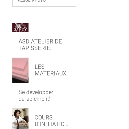
ALBUM PHOTO
ASD ATELIER DE
TAPISSERIE
D'AMEUBLEMENT
EN SIEGE & DECOR
LES
MATERIAUX
MODERNES
Se développer
durablement!
COURS
D'INITIATION