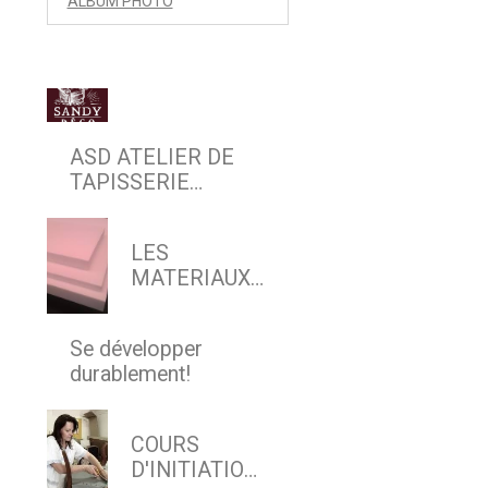
ALBUM PHOTO
ASD ATELIER DE
TAPISSERIE
D'AMEUBLEMENT
EN SIEGE & DECOR
LES
MATERIAUX
MODERNES
Se développer
durablement!
COURS
D'INITIATION