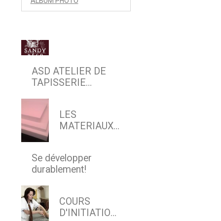
ALBUM PHOTO
ASD ATELIER DE
TAPISSERIE
D'AMEUBLEMENT
EN SIEGE & DECOR
LES
MATERIAUX
MODERNES
Se développer
durablement!
COURS
D'INITIATION