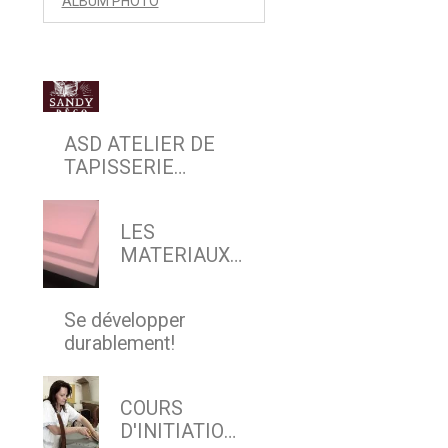
ALBUM PHOTO
ASD ATELIER DE
TAPISSERIE
D'AMEUBLEMENT
EN SIEGE & DECOR
LES
MATERIAUX
MODERNES
Se développer
durablement!
COURS
D'INITIATION