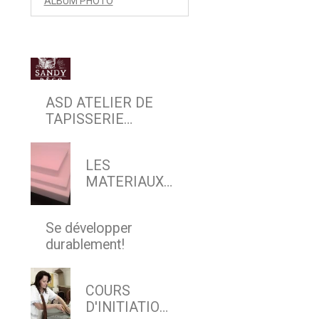
ALBUM PHOTO
ASD ATELIER DE
TAPISSERIE
D'AMEUBLEMENT
EN SIEGE & DECOR
LES
MATERIAUX
MODERNES
Se développer
durablement!
COURS
D'INITIATION