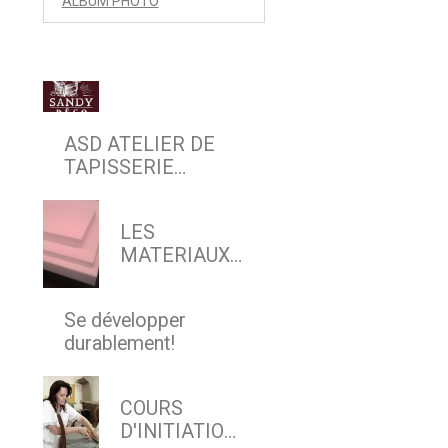
ALBUM PHOTO
ASD ATELIER DE
TAPISSERIE
D'AMEUBLEMENT
EN SIEGE & DECOR
LES
MATERIAUX
MODERNES
Se développer
durablement!
COURS
D'INITIATION