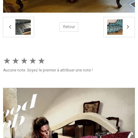
Retour
★
★
★
★
★
Aucune note. Soyez le premier à attribuer une note !